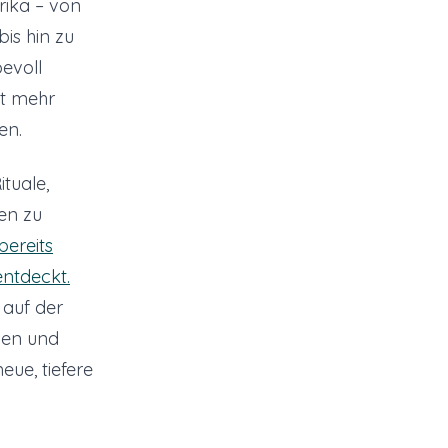
rika – von
is hin zu
evoll
ht mehr
en.
tuale,
en zu
bereits
entdeckt.
 auf der
hen und
eue, tiefere