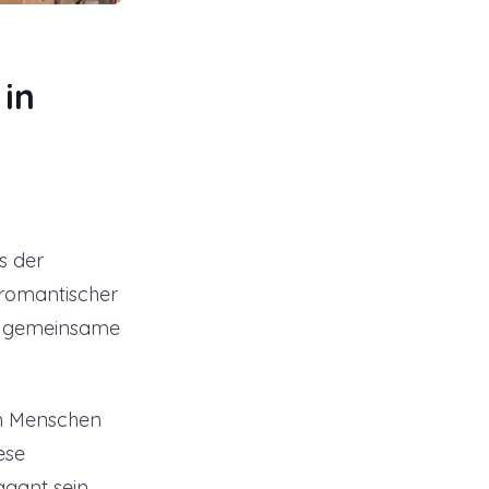
 in
s der
 romantischer
nd gemeinsame
en Menschen
ese
agant sein