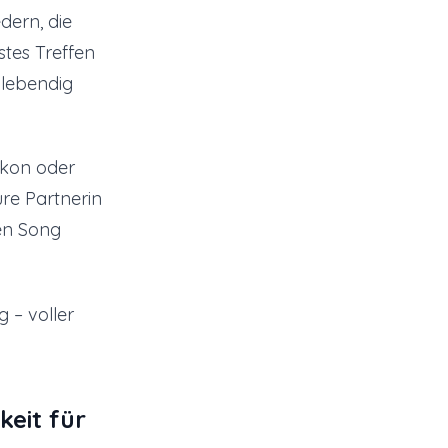
dern, die
stes Treffen
 lebendig
lkon oder
re Partnerin
sen Song
g – voller
keit für