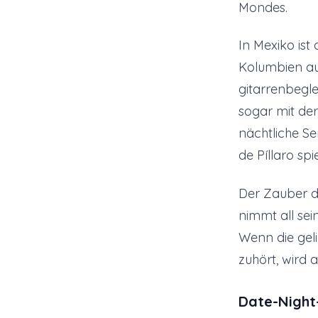
Mondes.
In Mexiko ist
Kolumbien au
gitarrenbegl
sogar mit der
nächtliche Se
de Píllaro spi
Der Zauber de
nimmt all sei
Wenn die geli
zuhört, wird
Date-Night