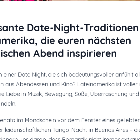
sante Date-Night-Traditionen
amerika, die euren nächsten
ischen Abend inspirieren
h einer Date Night, die sich bedeutungsvoller anfühlt al
an aus Abendessen und Kino? Lateinamerika ist voller
 die Liebe in Musik, Bewegung, Süße, Überraschung u
andeln.
renata im Mondschein vor dem Fenster eines geliebt
ner leidenschaftlichen Tango-Nacht in Buenos Aires – di
erinnern uns daran, dass Romantik nicht immer extrav