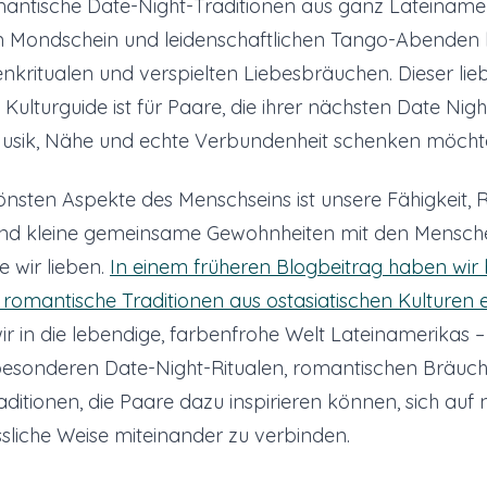
antische Date-Night-Traditionen aus ganz Lateiname
 Mondschein und leidenschaftlichen Tango-Abenden b
kritualen und verspielten Liebesbräuchen. Dieser lieb
Kulturguide ist für Paare, die ihrer nächsten Date Nig
usik, Nähe und echte Verbundenheit schenken möcht
önsten Aspekte des Menschseins ist unsere Fähigkeit, Ri
und kleine gemeinsame Gewohnheiten mit den Mensch
e wir lieben.
In einem früheren Blogbeitrag haben wir 
 romantische Traditionen aus ostasiatischen Kulturen 
wir in die lebendige, farbenfrohe Welt Lateinamerikas –
esonderen Date-Night-Ritualen, romantischen Bräuc
aditionen, die Paare dazu inspirieren können, sich auf n
sliche Weise miteinander zu verbinden.