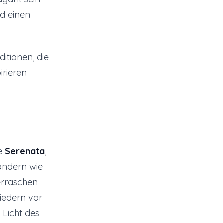
d einen
itionen, die
irieren
ie
Serenata
,
Ländern wie
erraschen
iedern vor
Licht des