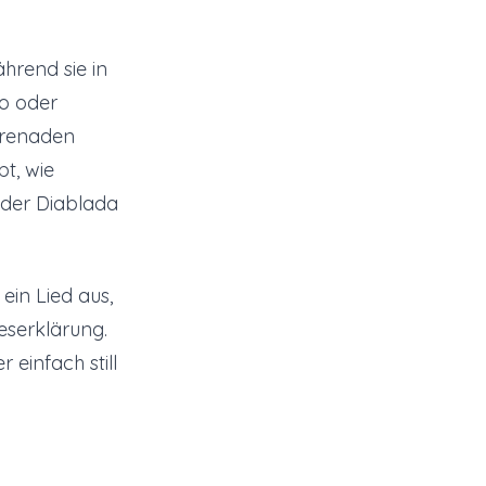
hrend sie in
to oder
Serenaden
t, wie
 der Diablada
ein Lied aus,
eserklärung.
 einfach still