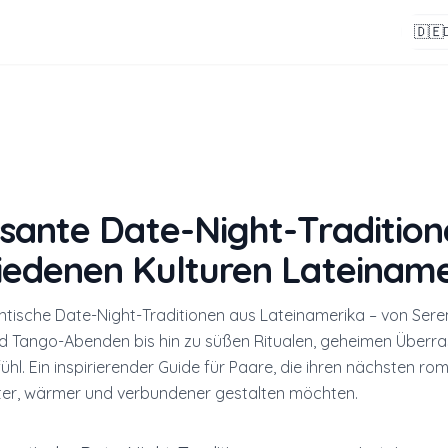
🇩🇪
ssante Date-Night-Tradition
iedenen Kulturen Lateiname
tische Date-Night-Traditionen aus Lateinamerika – von Ser
 Tango-Abenden bis hin zu süßen Ritualen, geheimen Überr
fühl. Ein inspirierender Guide für Paare, die ihren nächsten r
er, wärmer und verbundener gestalten möchten.