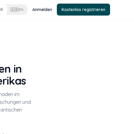
🇬🇧
Anmelden
Kostenlos registrieren
DE
EN
en in
rikas
enaden im
aschungen und
omantischen