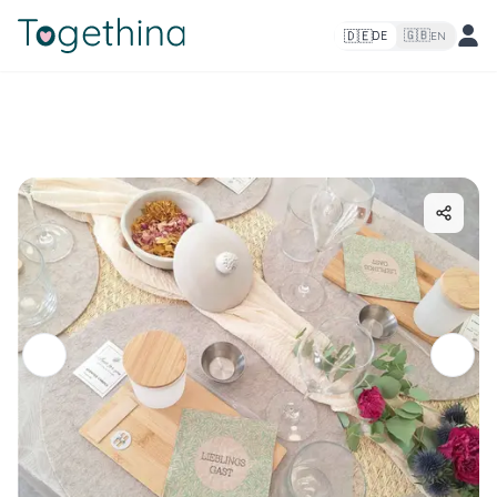
🇩🇪
🇬🇧
DE
EN