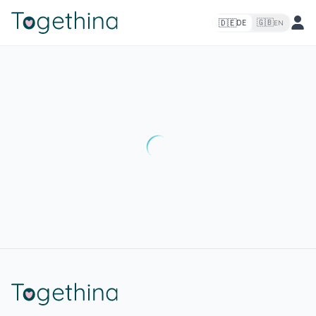
🇩🇪
🇬🇧
DE
EN