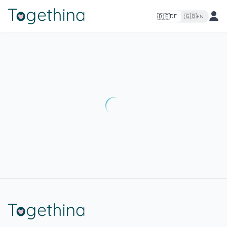
🇩🇪
🇬🇧
DE
EN