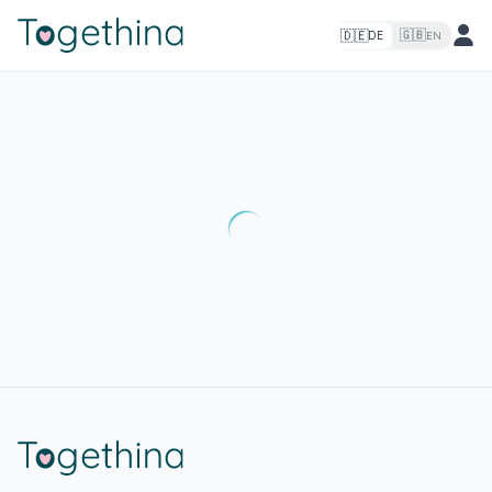
🇩🇪
🇬🇧
DE
EN