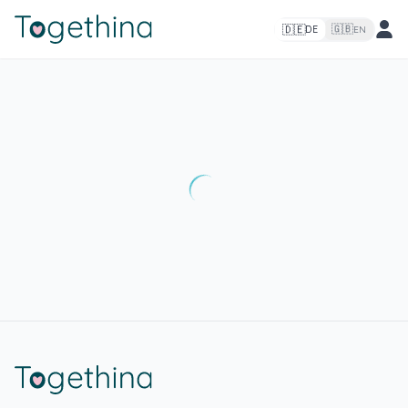
🇩🇪
🇬🇧
DE
EN