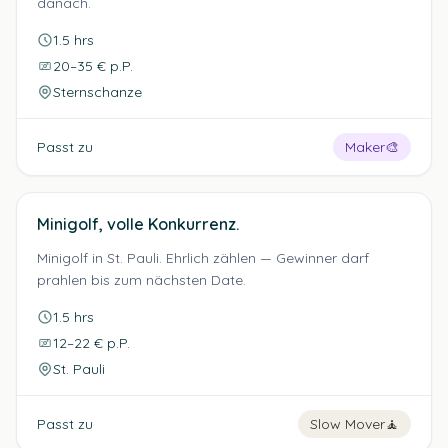
danach.
1.5 hrs
20–35 € p.P.
Sternschanze
Passt zu
Maker
🎨
Minigolf, volle Konkurrenz.
Minigolf in St. Pauli. Ehrlich zählen — Gewinner darf
prahlen bis zum nächsten Date.
1.5 hrs
12–22 € p.P.
St. Pauli
Passt zu
Slow Mover
🧘