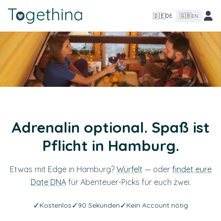
🇩🇪
🇬🇧
DE
EN
Adrenalin optional. Spaß ist
Pflicht in Hamburg.
Etwas mit Edge in Hamburg?
Würfelt
— oder
findet eure
Date DNA
für Abenteuer-Picks für euch zwei.
✓
✓
✓
Kostenlos
90 Sekunden
Kein Account nötig