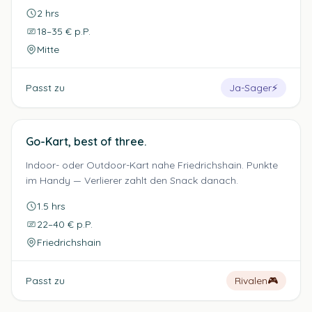
2 hrs
18–35 € p.P.
Mitte
Passt zu
Ja-Sager
⚡
Go-Kart, best of three.
Indoor- oder Outdoor-Kart nahe Friedrichshain. Punkte
im Handy — Verlierer zahlt den Snack danach.
1.5 hrs
22–40 € p.P.
Friedrichshain
Passt zu
Rivalen
🎮